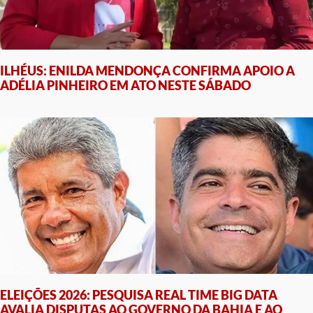
ILHÉUS: ENILDA MENDONÇA CONFIRMA APOIO A
ADÉLIA PINHEIRO EM ATO NESTE SÁBADO
ELEIÇÕES 2026: PESQUISA REAL TIME BIG DATA
AVALIA DISPUTAS AO GOVERNO DA BAHIA E AO