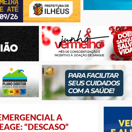
EMERGENCIAL A
REAGE: “DESCASO”