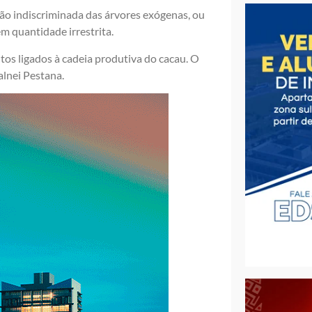
são indiscriminada das árvores exógenas, ou
m quantidade irrestrita.
os ligados à cadeia produtiva do cacau. O
alnei Pestana.