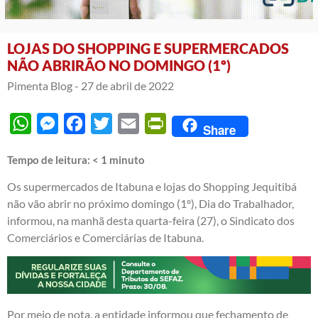
LOJAS DO SHOPPING E SUPERMERCADOS
NÃO ABRIRÃO NO DOMINGO (1º)
Pimenta Blog -
27 de abril de 2022
WhatsApp
Messenger
Facebook
Twitter
Email
PrintFriendly
Share
Tempo de leitura:
< 1
minuto
Os supermercados de Itabuna e lojas do Shopping Jequitibá
não vão abrir no próximo domingo (1º), Dia do Trabalhador,
informou, na manhã desta quarta-feira (27), o Sindicato dos
Comerciários e Comerciárias de Itabuna.
Por meio de nota, a entidade informou que fechamento de