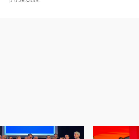
processados
.