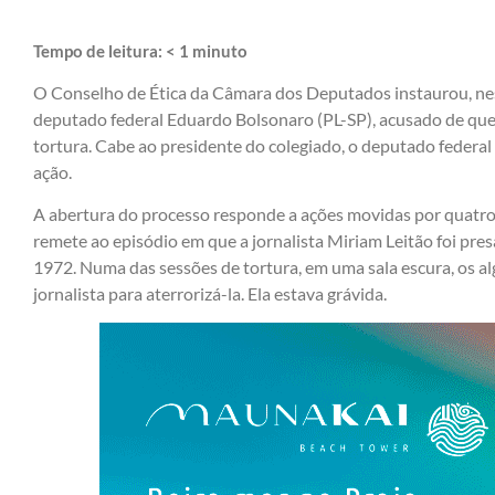
Tempo de leitura:
< 1
minuto
O Conselho de Ética da Câmara dos Deputados instaurou, nest
deputado federal Eduardo Bolsonaro (PL-SP), acusado de que
tortura. Cabe ao presidente do colegiado, o deputado federal 
ação.
A abertura do processo responde a ações movidas por quatro
remete ao episódio em que a jornalista Miriam Leitão foi presa
1972. Numa das sessões de tortura, em uma sala escura, os a
jornalista para aterrorizá-la. Ela estava grávida.