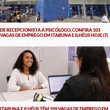
DE RECEPCIONISTA A PSICÓLOGO, CONFIRA 103
VAGAS DE EMPREGO EM ITABUNA E ILHÉUS HOJE (7)
ITABUNA E ILHÉUS TÊM 109 VAGAS DE EMPREGO EM