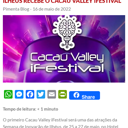
ILHÉUS RECEBE O CACAU VALLEY iFESTIVAL
Pimenta Blog -
16 de maio de 2022
WhatsApp
Messenger
Facebook
Twitter
Email
PrintFriendly
Share
Tempo de leitura:
< 1
minuto
O primeiro Cacau Valley iFestival será uma das atrações da
Semana de Inovação de Ilhéus, de 25 a 27 de maio, no Hotel