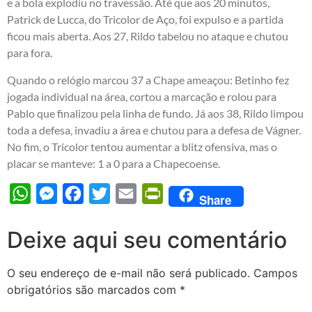
e a bola explodiu no travessão. Até que aos 20 minutos,
Patrick de Lucca, do Tricolor de Aço, foi expulso e a partida
ficou mais aberta. Aos 27, Rildo tabelou no ataque e chutou
para fora.
Quando o relógio marcou 37 a Chape ameaçou: Betinho fez
jogada individual na área, cortou a marcação e rolou para
Pablo que finalizou pela linha de fundo. Já aos 38, Rildo limpou
toda a defesa, invadiu a área e chutou para a defesa de Vágner.
No fim, o Tricolor tentou aumentar a blitz ofensiva, mas o
placar se manteve: 1 a 0 para a Chapecoense.
WhatsApp
Messenger
Facebook
Twitter
Email
PrintFriendly
Share
Deixe aqui seu comentário
O seu endereço de e-mail não será publicado.
Campos
obrigatórios são marcados com
*