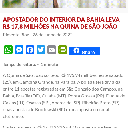
APOSTADOR DO INTERIOR DA BAHIA LEVA
R$ 17,8 MILHÕES NA QUINA DE SÃO JOÃO
Pimenta Blog -
26 de junho de 2022
WhatsApp
Messenger
Facebook
Twitter
Email
PrintFriendly
Share
Tempo de leitura:
< 1
minuto
A Quina de São João sorteou R$ 195,94 milhões neste sábado
(25), em Campina Grande, na Paraíba. A bolada será dividida
entre 11 apostas registradas em São Gonçalo dos Campos, na
Bahia, Brasília (DF), Cuiabá (MT), Ponta Grossa (PR), Duque de
Caxias (RJ), Osasco (SP), Aparecida (SP), Ribeirão Preto (SP),
duas apostas de Brodowski (SP) e uma aposta no canal
eletrônico.
Cada uma levará R$ 17.813.226,63. Os números sorteados