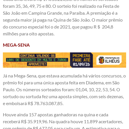
foram 35, 36, 49, 75 e 80. O sorteio foi realizado na Festa de
São João em Campina Grande, na Paraíba. A premiação é a
segunda maior já paga na Quina de São João. O maior prêmio
do concurso especial foi o de 2021, que pagou R＄ 204,8
milhões para oito apostas.
MEGA-SENA
Já na Mega-Sena, que estava acumulada há vários concursos, o
prêmio foi para uma única aposta feita em Diadema, em São
Paulo. Os números sorteados foram: 01,04, 10, 22, 53, 54. O
sortudo ou sortuda fez uma aposta simples, com seis dezenas,
e embolsará R$ 78.763.087,85.
Houve ainda 157 apostas ganhadoras na quina e cada
receberá R$ 35.919,96. Na quadra houve 11.899 acertadores,
com prêmio de R$ 677,05 para cada um. A estimativa para o