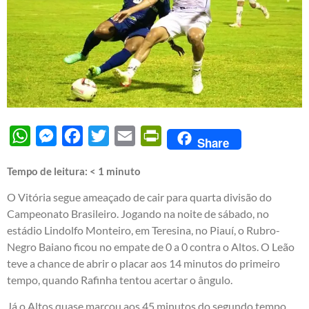
WhatsApp
Messenger
Facebook
Twitter
Email
PrintFriendly
Share
Tempo de leitura:
< 1
minuto
O Vitória segue ameaçado de cair para quarta divisão do
Campeonato Brasileiro. Jogando na noite de sábado, no
estádio Lindolfo Monteiro, em Teresina, no Piauí, o Rubro-
Negro Baiano ficou no empate de 0 a 0 contra o Altos. O Leão
teve a chance de abrir o placar aos 14 minutos do primeiro
tempo, quando Rafinha tentou acertar o ângulo.
Já o Altos quase marcou aos 45 minutos do segundo tempo.