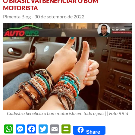
O BRASIL VAI BENEFICIAR O BOM
MOTORISTA
Pimenta Blog -
30 de setembro de 2022
Cadastro beneficia o bom motorista em todo o país || Foto BBid
WhatsApp
Messenger
Facebook
Twitter
Email
PrintFriendly
Share