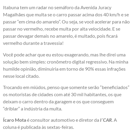
Itabuna tem um radar no semáforo da Avenida Juracy
Magalhães que multa se o carro passar acima dos 40 km/h e se
passar “em cima do amarelo”. Ou seja, se você acelerar para não
passar no vermelho, recebe multa por alta velocidade. E se
passar devagar demais no amarelo, é multado, pois ficará
vermelho durante a travessia!
Você pode achar que eu estou exagerando, mas lhe direi uma
solução bem simples: cronômetro digital regressivo. Na minha
humilde opinião, diminuiria em torno de 90% essas infrações
nesse local citado.
Trocando em miúdos, penso que somente serão “beneficiados”
os motoristas de cidades com até 30 mil habitantes, os que
deixam o carro dentro da garagem e os que conseguem
“driblar” a indústria da multa.
Ícaro Mota
é consultor automotivo e diretor da
I´CAR
.
A
coluna é publicada às sextas-feiras.