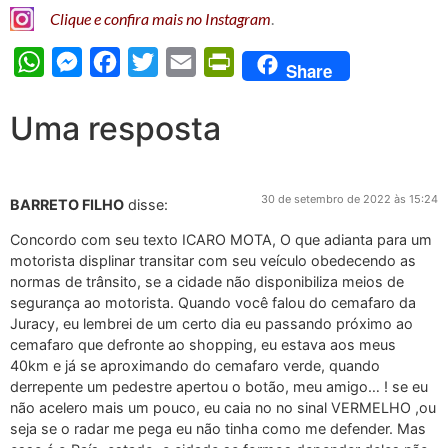
Clique e confira mais no Instagram
.
WhatsApp
Messenger
Facebook
Twitter
Email
PrintFriendly
Share
Uma resposta
30 de setembro de 2022 às 15:24
BARRETO FILHO
disse:
Concordo com seu texto ICARO MOTA, O que adianta para um
motorista displinar transitar com seu veículo obedecendo as
normas de trânsito, se a cidade não disponibiliza meios de
segurança ao motorista. Quando você falou do cemafaro da
Juracy, eu lembrei de um certo dia eu passando próximo ao
cemafaro que defronte ao shopping, eu estava aos meus
40km e já se aproximando do cemafaro verde, quando
derrepente um pedestre apertou o botão, meu amigo… ! se eu
não acelero mais um pouco, eu caia no no sinal VERMELHO ,ou
seja se o radar me pega eu não tinha como me defender. Mas