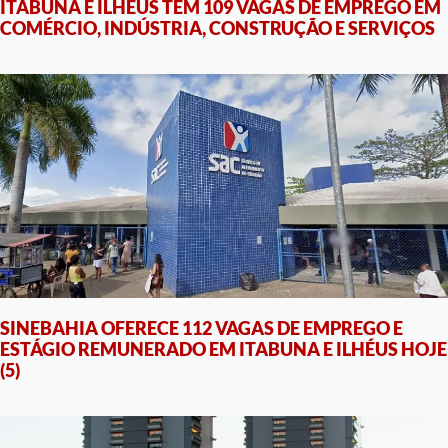
ITABUNA E ILHÉUS TÊM 109 VAGAS DE EMPREGO EM
COMÉRCIO, INDÚSTRIA, CONSTRUÇÃO E SERVIÇOS
SINEBAHIA OFERECE 112 VAGAS DE EMPREGO E
ESTÁGIO REMUNERADO EM ITABUNA E ILHÉUS HOJE
(5)