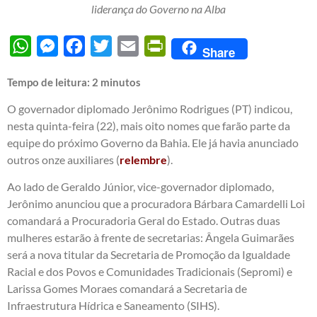
liderança do Governo na Alba
WhatsApp
Messenger
Facebook
Twitter
Email
PrintFriendly
Share
Tempo de leitura:
2
minutos
O governador diplomado Jerônimo Rodrigues (PT) indicou,
nesta quinta-feira (22), mais oito nomes que farão parte da
equipe do próximo Governo da Bahia. Ele já havia anunciado
outros onze auxiliares (
relembre
).
Ao lado de Geraldo Júnior, vice-governador diplomado,
Jerônimo anunciou que a procuradora Bárbara Camardelli Loi
comandará a Procuradoria Geral do Estado. Outras duas
mulheres estarão à frente de secretarias: Ângela Guimarães
será a nova titular da Secretaria de Promoção da Igualdade
Racial e dos Povos e Comunidades Tradicionais (Sepromi) e
Larissa Gomes Moraes comandará a Secretaria de
Infraestrutura Hídrica e Saneamento (SIHS).