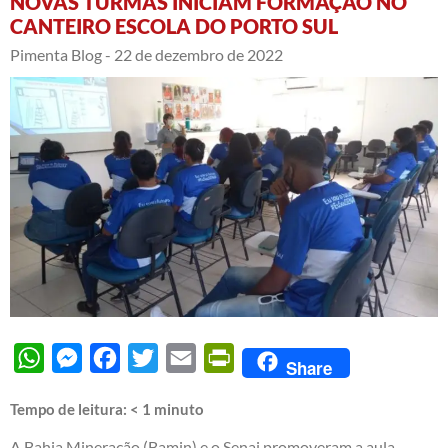
NOVAS TURMAS INICIAM FORMAÇÃO NO
CANTEIRO ESCOLA DO PORTO SUL
Pimenta Blog -
22 de dezembro de 2022
WhatsApp
Messenger
Facebook
Twitter
Email
PrintFriendly
Share
Tempo de leitura:
< 1
minuto
A Bahia Mineração (Bamin) e o Senai promoveram a aula