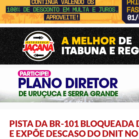
PISTA DA BR-101 BLOQUEADA
E EXPÕE DESCASO DO DNIT NO