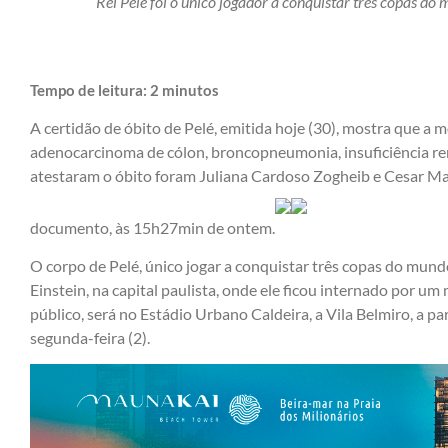
Rei Pelé foi o único jogador a conquistar três copas do 
Tempo de leitura:
2
minutos
A certidão de óbito de Pelé, emitida hoje (30), mostra que a 
adenocarcinoma de cólon, broncopneumonia, insuficiência ren
atestaram o óbito foram Juliana Cardoso Zogheib e Cesar Ma
documento, às 15h27min de ontem.
O corpo de Pelé, único jogar a conquistar três copas do mund
Einstein, na capital paulista, onde ele ficou internado por um
público, será no Estádio Urbano Caldeira, a Vila Belmiro, a pa
segunda-feira (2).