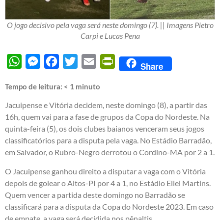
O jogo decisivo pela vaga será neste domingo (7). || Imagens Pietro
Carpi e Lucas Pena
WhatsApp
Messenger
Facebook
Twitter
Email
PrintFriendly
Share
Tempo de leitura:
< 1
minuto
Jacuipense e Vitória decidem, neste domingo (8), a partir das
16h, quem vai para a fase de grupos da Copa do Nordeste. Na
quinta-feira (5), os dois clubes baianos venceram seus jogos
classificatórios para a disputa pela vaga. No Estádio Barradão,
em Salvador, o Rubro-Negro derrotou o Cordino-MA por 2 a 1.
O Jacuipense ganhou direito a disputar a vaga com o Vitória
depois de golear o Altos-PI por 4 a 1, no Estádio Eliel Martins.
Quem vencer a partida deste domingo no Barradão se
classificará para a disputa da Copa do Nordeste 2023. Em caso
de empate, a vaga será decidida nos pênaltis.