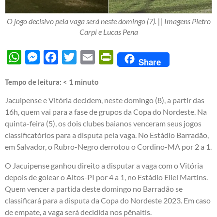
O jogo decisivo pela vaga será neste domingo (7). || Imagens Pietro
Carpi e Lucas Pena
WhatsApp
Messenger
Facebook
Twitter
Email
PrintFriendly
Share
Tempo de leitura:
< 1
minuto
Jacuipense e Vitória decidem, neste domingo (8), a partir das
16h, quem vai para a fase de grupos da Copa do Nordeste. Na
quinta-feira (5), os dois clubes baianos venceram seus jogos
classificatórios para a disputa pela vaga. No Estádio Barradão,
em Salvador, o Rubro-Negro derrotou o Cordino-MA por 2 a 1.
O Jacuipense ganhou direito a disputar a vaga com o Vitória
depois de golear o Altos-PI por 4 a 1, no Estádio Eliel Martins.
Quem vencer a partida deste domingo no Barradão se
classificará para a disputa da Copa do Nordeste 2023. Em caso
de empate, a vaga será decidida nos pênaltis.