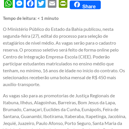
WhatsApp
Messenger
Facebook
Twitter
Email
PrintFriendly
Share
Tempo de leitura:
< 1
minuto
O Ministério Público do Estado da Bahia publicou, nesta
segunda-feira (27), edital do processo para seleção de
estagiários de nível médio. As vagas serão para o cadastro
reserva. O processo seletivo será feito de forma online pelo
Centro de Integração Empresa-Escola (CIEE). Poderão
participar estudantes matriculados no ensino médio que
tenham, no mínimo, 16 anos de idade no início do contrato. Os
selecionados receberão uma bolsa mensal de R$ 450 mais
auxílio-transporte.
As vagas são para as promotorias de Justiça Regionais de
Itabuna, Ilhéus, Alagoinhas, Barreiras, Bom Jesus da Lapa,
Brumado, Camaçari, Euclides da Cunha, Eunápolis, Feira de
Santana, Guanambi, Ibotirama, Itaberaba, Itapetinga, Jacobina,
Jequié, Juazeiro, Paulo Afonso, Porto Seguro, Santa Maria da