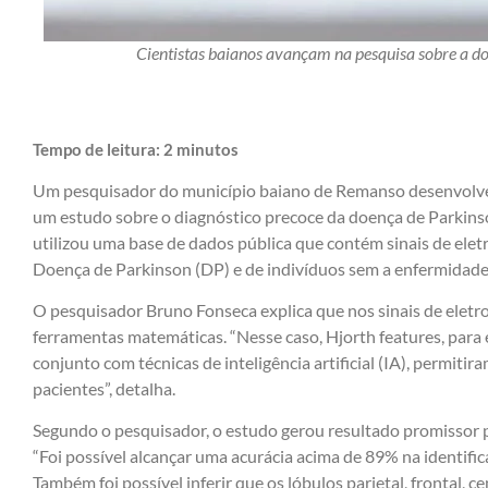
Cientistas baianos avançam na pesquisa sobre a d
Tempo de leitura:
2
minutos
Um pesquisador do município baiano de Remanso desenvolveu,
um estudo sobre o diagnóstico precoce da doença de Parkinson.
utilizou uma base de dados pública que contém sinais de ele
Doença de Parkinson (DP) e de indivíduos sem a enfermidade
O pesquisador Bruno Fonseca explica que nos sinais de eletr
ferramentas matemáticas. “Nesse caso, Hjorth features, para
conjunto com técnicas de inteligência artificial (IA), permitir
pacientes”, detalha.
Segundo o pesquisador, o estudo gerou resultado promissor 
“Foi possível alcançar uma acurácia acima de 89% na identifi
Também foi possível inferir que os lóbulos parietal, frontal, c