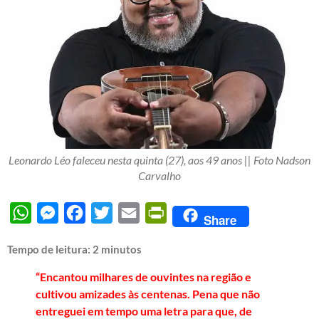
Leonardo Léo faleceu nesta quinta (27), aos 49 anos || Foto Nadson
Carvalho
WhatsApp
Messenger
Facebook
Twitter
Email
PrintFriendly
Share
Tempo de leitura:
2
minutos
“Encantou milhares de ouvintes na região e
cultivou amizades às centenas. Pena que não
entreguei em tempo uma letra para que, de