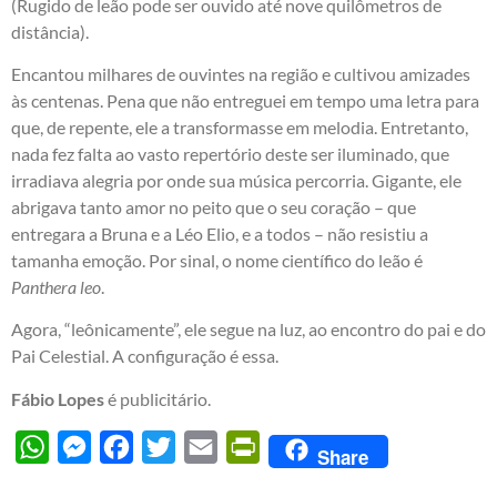
(Rugido de leão pode ser ouvido até nove quilômetros de
distância).
Encantou milhares de ouvintes na região e cultivou amizades
às centenas. Pena que não entreguei em tempo uma letra para
que, de repente, ele a transformasse em melodia. Entretanto,
nada fez falta ao vasto repertório deste ser iluminado, que
irradiava alegria por onde sua música percorria. Gigante, ele
abrigava tanto amor no peito que o seu coração – que
entregara a Bruna e a Léo Elio, e a todos – não resistiu a
tamanha emoção. Por sinal, o nome científico do leão é
Panthera leo
.
Agora, “leônicamente”, ele segue na luz, ao encontro do pai e do
Pai Celestial. A configuração é essa.
Fábio Lopes
é publicitário.
WhatsApp
Messenger
Facebook
Twitter
Email
PrintFriendly
Share