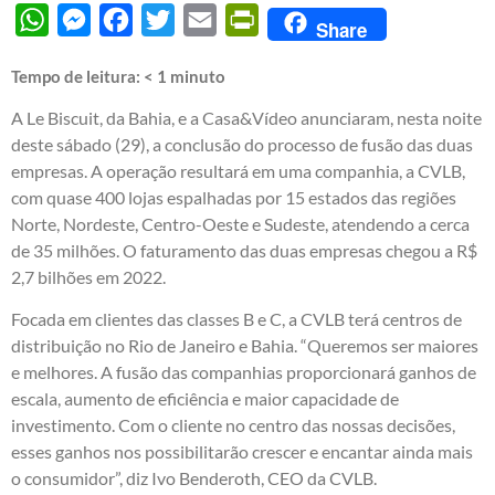
WhatsApp
Messenger
Facebook
Twitter
Email
PrintFriendly
Share
Tempo de leitura:
< 1
minuto
A Le Biscuit, da Bahia, e a Casa&Vídeo anunciaram, nesta noite
deste sábado (29), a conclusão do processo de fusão das duas
empresas. A operação resultará em uma companhia, a CVLB,
com quase 400 lojas espalhadas por 15 estados das regiões
Norte, Nordeste, Centro-Oeste e Sudeste, atendendo a cerca
de 35 milhões. O faturamento das duas empresas chegou a R$
2,7 bilhões em 2022.
Focada em clientes das classes B e C, a CVLB terá centros de
distribuição no Rio de Janeiro e Bahia. “Queremos ser maiores
e melhores. A fusão das companhias proporcionará ganhos de
escala, aumento de eficiência e maior capacidade de
investimento. Com o cliente no centro das nossas decisões,
esses ganhos nos possibilitarão crescer e encantar ainda mais
o consumidor”, diz Ivo Benderoth, CEO da CVLB.