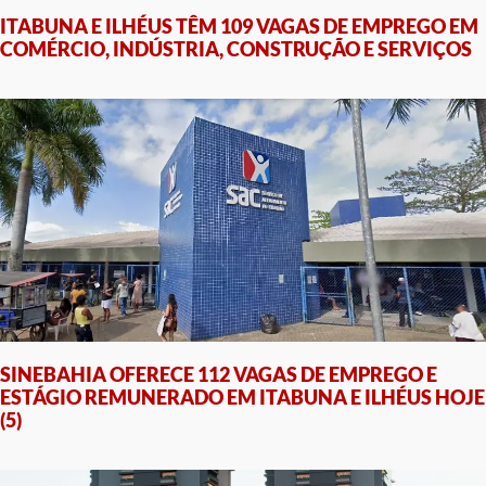
ITABUNA E ILHÉUS TÊM 109 VAGAS DE EMPREGO EM
COMÉRCIO, INDÚSTRIA, CONSTRUÇÃO E SERVIÇOS
SINEBAHIA OFERECE 112 VAGAS DE EMPREGO E
ESTÁGIO REMUNERADO EM ITABUNA E ILHÉUS HOJE
(5)