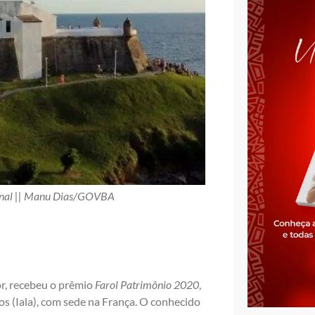
ional || Manu Dias/GOVBA
or, recebeu o prêmio
Farol Patrimônio 2020
,
s (Iala), com sede na França. O conhecido