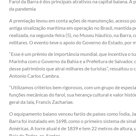
Farol da Barra é dos principais atrativos na capital baiana. 
da pandemia
A premiação levou em conta ações de manutenção, acesso púb
antiga sinalização marítima em operação no Brasil, mantida pe
realizada, na segunda-feira (5), no Museu Náutico, na Barra, c
militares. O evento teve o apoio do Governo do Estado, por m
“Esse é um prêmio de importância mundial, que incentiva o tur
Marinha com o Governo da Bahia e a Prefeitura de Salvador, 
desse patrimônio que atrai milhares de turistas”, ressaltou 
Antonio Carlos Cambra.
“Utilizamos critérios bem rigorosos, com um grupo de especial
funções mecânicas do farol, sua herança cultural e valor histór
geral da Iala, Francis Zachariae.
O equipamento baiano venceu faróis de países como Índia, Ja
Barra foi instalado em 1698, como o primeiro sistema de sina
Américas. A torre atual é de 1839 e tem 22 metros de altura, 
Baía de Todos-os-Santos.