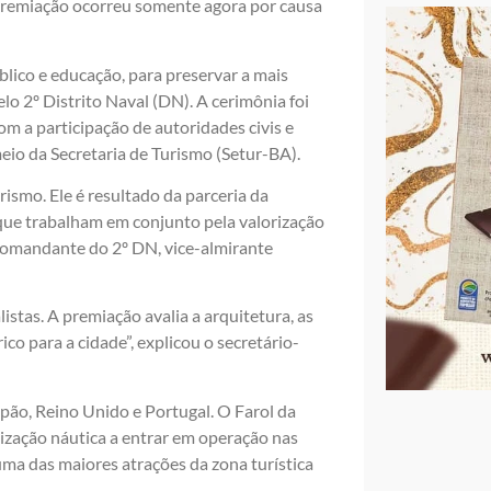
A premiação ocorreu somente agora por causa
lico e educação, para preservar a mais
lo 2º Distrito Naval (DN). A cerimônia foi
om a participação de autoridades civis e
eio da Secretaria de Turismo (Setur-BA).
ismo. Ele é resultado da parceria da
que trabalham em conjunto pela valorização
o comandante do 2º DN, vice-almirante
istas. A premiação avalia a arquitetura, as
ico para a cidade”, explicou o secretário-
pão, Reino Unido e Portugal. O Farol da
lização náutica a entrar em operação nas
uma das maiores atrações da zona turística