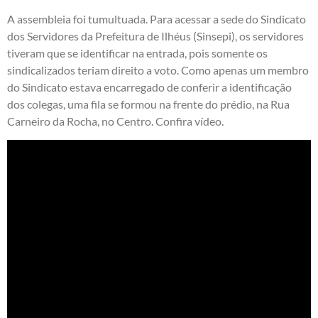
A assembleia foi tumultuada. Para acessar a sede do Sindicato
dos Servidores da Prefeitura de Ilhéus (Sinsepi), os servidores
tiveram que se identificar na entrada, pois somente os
sindicalizados teriam direito a voto. Como apenas um membro
do Sindicato estava encarregado de conferir a identificação
dos colegas, uma fila se formou na frente do prédio, na Rua
Carneiro da Rocha, no Centro. Confira vídeo.