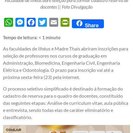
Faculdade de Ilhéus abre seleção para formar cadastro reserva de
docentes || Foto Divulgação
WhatsApp
Messenger
Facebook
Twitter
Email
PrintFriendly
Share
Tempo de leitura:
< 1
minuto
As faculdades de Ilhéus e Madre Thaís abriram inscrições para
seleção de professores nos cursos de graduação em
Administração, Biomedicina, Engenharia Civil, Engenharia
Elétrica e Odontologia. O prazo para inscrição vai até a
próxima sexta-feira (23) pela internet.
O processo seletivo simplificado é destinado à formação do
cadastro de reserva para o quadro de docentes, constituído
das seguintes etapas: Análise de curriculum vitae, aula pública
e entrevista, sendo todas elas de caráter eliminatório e
classificatório.