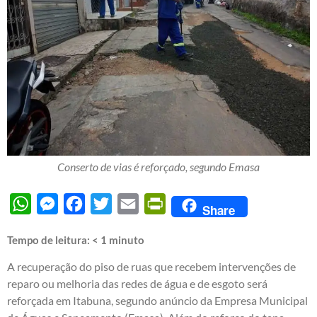
Conserto de vias é reforçado, segundo Emasa
WhatsApp
Messenger
Facebook
Twitter
Email
PrintFriendly
Share
Tempo de leitura:
< 1
minuto
A recuperação do piso de ruas que recebem intervenções de
reparo ou melhoria das redes de água e de esgoto será
reforçada em Itabuna, segundo anúncio da Empresa Municipal