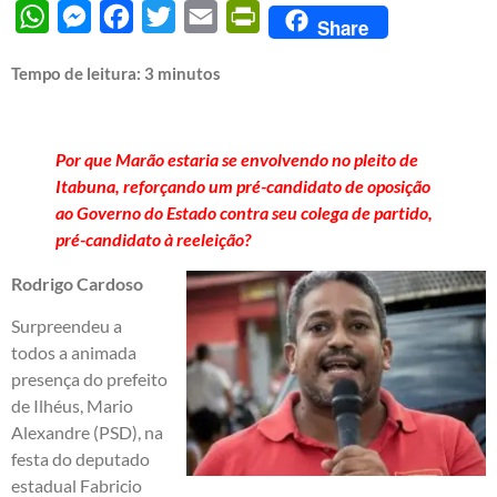
WhatsApp
Messenger
Facebook
Twitter
Email
PrintFriendly
Share
Tempo de leitura:
3
minutos
Por que Marão estaria se envolvendo no pleito de
Itabuna, reforçando um pré-candidato de oposição
ao Governo do Estado contra seu colega de partido,
pré-candidato à reeleição?
Rodrigo Cardoso
Surpreendeu a
todos a animada
presença do prefeito
de Ilhéus, Mario
Alexandre (PSD), na
festa do deputado
estadual Fabricio