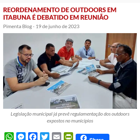
REORDENAMENTO DE OUTDOORS EM
ITABUNA É DEBATIDO EM REUNIÃO
Pimenta Blog -
19 de junho de 2023
Legislação municipal já prevê regulamentação dos outdoors
expostos no municípios
WhatsApp
Messenger
Facebook
Twitter
Email
PrintFriendly
Share