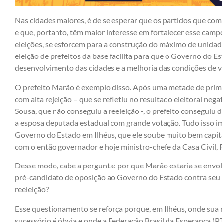
Nas cidades maiores, é de se esperar que os partidos que c
e que, portanto, têm maior interesse em fortalecer esse campo
eleições, se esforcem para a construção do máximo de unidad
eleição de prefeitos da base facilita para que o Governo do E
desenvolvimento das cidades e a melhoria das condições de v
O prefeito Marão é exemplo disso. Após uma metade de pri
com alta rejeição – que se refletiu no resultado eleitoral ne
Sousa, que não conseguiu a reeleição -, o prefeito conseguiu d
a esposa deputada estadual com grande votação. Tudo isso im
Governo do Estado em Ilhéus, que ele soube muito bem capita
com o então governador e hoje ministro-chefe da Casa Civil, 
Desse modo, cabe a pergunta: por que Marão estaria se envo
pré-candidato de oposição ao Governo do Estado contra seu c
reeleição?
Esse questionamento se reforça porque, em Ilhéus, onde sua 
sucessório é óbvia e onde a Federação Brasil da Esperança (P