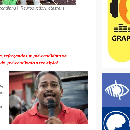
ancadinha || Reprodução/Instagram
na, reforçando um pré-candidato de
do, pré-candidato à reeleição?
s,
io
da