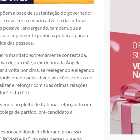
ompõem a base de sustentação do governador
 e reverter o cenário adverso das últimas
e possível, enxergando, também, que a
stado implemente políticas públicas para o
ida das pessoas.
meiro mandato extremamente contestada,
gativo de sua mãe, a ex-deputada Ângela
ar a volta por cima, se reelegendo e elegendo
pulsionado pelas diversas ações e obras do
lizar e reforçar com suas ótimas relações
Rui Costa (PT).
lvendo no pleito de Itabuna, reforçando um
olega de partido, pré-candidato à
responsabilidade de liderar o processo
T, PCdoB e PV), do presidente Lula e do