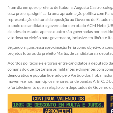
Num dia em que o prefeito de Itabuna, Augusto Castro, coleg
essa presença significaria uma aproximação política com Panc
representação eleitoral da oposição ao Governo do Estado no 
o apoio do candidato a governador derrotado ACM Neto (UB)
cidades do estado, apenas quatro são governadas por partidos
vitoriosa na eleição para governador, inclusive em Ilhéus e It
Segundo alguns, essa aproximação teria como objetivo a const
projetos futuros do prefeito Marão, de candidatura a deputad
Acordos políticos e eleitorais entre candidatos a deputado d
comuns do que gostariam os militantes e dirigentes com com
democrático e popular liderado pelo Partido dos Trabalhador
movem-se nos municípios menores, onde bandas A, B, C, D bus
o fortalecimento que a relação com deputados de Governo ou