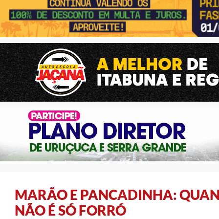
MARÃO E PANCADINHA: QUAN
NÃO É SÓ FORRÓ