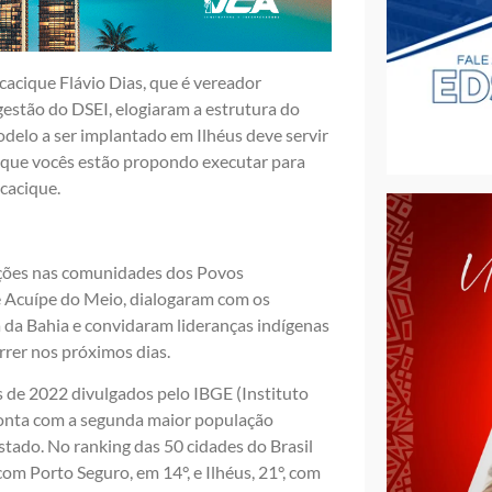
 cacique Flávio Dias, que é vereador
gestão do DSEI, elogiaram a estrutura do
odelo a ser implantado em Ilhéus deve servir
o que vocês estão propondo executar para
cacique.
ações nas comunidades dos Povos
ã e Acuípe do Meio, dialogaram com os
a da Bahia e convidaram lideranças indígenas
rrer nos próximos dias.
s de 2022 divulgados pelo IBGE (Instituto
 conta com a segunda maior população
stado. No ranking das 50 cidades do Brasil
m Porto Seguro, em 14°, e Ilhéus, 21°, com