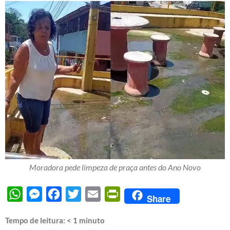
Moradora pede limpeza de praça antes do Ano Novo
WhatsApp
Messenger
Facebook
Twitter
Email
PrintFriendly
Share
Tempo de leitura:
< 1
minuto