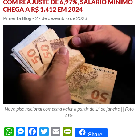
COM REAJUSTE DE 6,97%, SALÁRIO MÍNIMO
CHEGA A R$ 1.412 EM 2024
Pimenta Blog -
27 de dezembro de 2023
Novo piso nacional começa a valer a partir de 1º de janeiro || Foto
ABr.
WhatsApp
Messenger
Facebook
Twitter
Email
PrintFriendly
Share