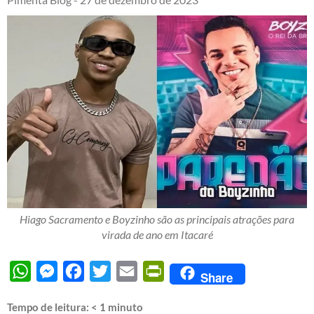
Hiago Sacramento e Boyzinho são as principais atrações para
virada de ano em Itacaré
WhatsApp
Messenger
Facebook
Twitter
Email
PrintFriendly
Share
Tempo de leitura:
< 1
minuto