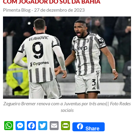
COM JOGADOR DO SUL DA BAHIA
Pimenta Blog -
27 de dezembro de 2023
Zagueiro Bremer renova com a Juventus por três anos|| Foto Redes
sociais
WhatsApp
Messenger
Facebook
Twitter
Email
PrintFriendly
Share