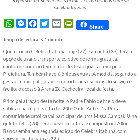
Prefeitura também anuncia ônibus extras nas duas noite do
Celebra Itabuna
WhatsApp
Messenger
Facebook
Twitter
Email
PrintFriendly
Share
Tempo de leitura:
< 1
minuto
Quem for ao Celebra Itabuna, hoje (27) e amanhã (28), terá a
opção de usar o transporte coletivo de forma gratuita,
conforme anúncio feito na tarde desta quarta-feira pela
Prefeitura. Também haverá ônibus extras. A medida, segundo a
gestão municipal, garante conforto aos usuários do serviço e
facilita o acesso à Arena Zé Cachoeira, local da festa.
Principal atração desta noite, o Padre Fábio de Melo deve
subir ao palco por volta das 20h50min. Antes, às 19h, a
comunidade católica vai participar de uma Missa Campal. Já na
quinta-feira (28), será a vez da cantora e compositora Aline
Barros embalar a segunda edição do Celebra Itabuna, com
show previsto para as 22h.