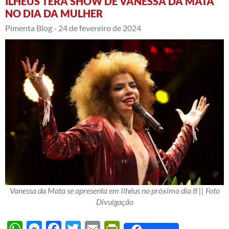
ILHÉUS TERÁ SHOW DE VANESSA DA MATA
NO DIA DA MULHER
Pimenta Blog -
24 de fevereiro de 2024
Vanessa da Mata se apresenta em Ilhéus no próximo dia 8 || Foto
Divulgação
WhatsApp
Messenger
Facebook
Twitter
Email
PrintFriendly