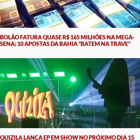
BOLÃO FATURA QUASE R$ 165 MILHÕES NA MEGA-
SENA; 10 APOSTAS DA BAHIA “BATEM NA TRAVE”
QUIZILA LANÇA EP EM SHOW NO PRÓXIMO DIA 15