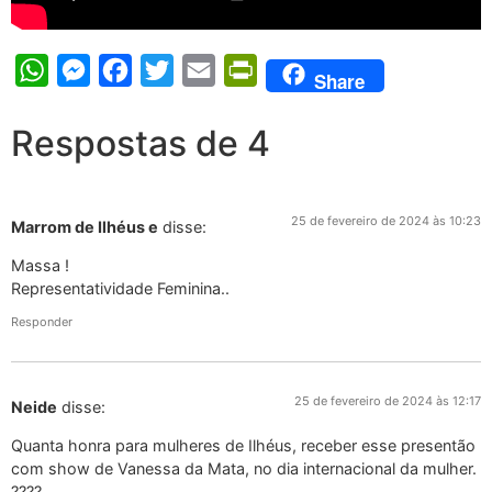
WhatsApp
Messenger
Facebook
Twitter
Email
PrintFriendly
Share
Respostas de 4
25 de fevereiro de 2024 às 10:23
Marrom de Ilhéus e
disse:
Massa !
Representatividade Feminina..
Responder
25 de fevereiro de 2024 às 12:17
Neide
disse:
Quanta honra para mulheres de Ilhéus, receber esse presentão
com show de Vanessa da Mata, no dia internacional da mulher.
????