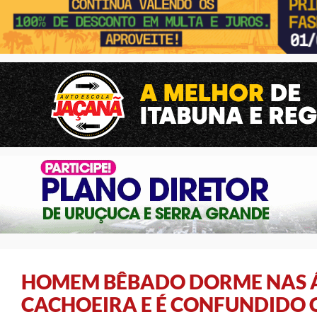
HOMEM BÊBADO DORME NAS Á
CACHOEIRA E É CONFUNDIDO