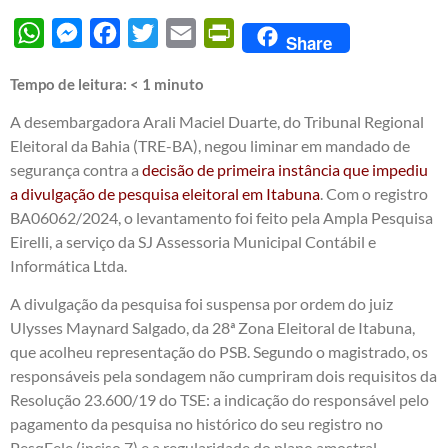
WhatsApp
Messenger
Facebook
Twitter
Email
PrintFriendly
Share
Tempo de leitura:
< 1
minuto
A desembargadora Arali Maciel Duarte, do Tribunal Regional
Eleitoral da Bahia (TRE-BA), negou liminar em mandado de
segurança contra a
decisão de primeira instância que impediu
a divulgação de pesquisa eleitoral em Itabuna
. Com o registro
BA06062/2024, o levantamento foi feito pela Ampla Pesquisa
Eirelli, a serviço da SJ Assessoria Municipal Contábil e
Informática Ltda.
A divulgação da pesquisa foi suspensa por ordem do juiz
Ulysses Maynard Salgado, da 28ª Zona Eleitoral de Itabuna,
que acolheu representação do PSB. Segundo o magistrado, os
responsáveis pela sondagem não cumpriram dois requisitos da
Resolução 23.600/19 do TSE: a indicação do responsável pelo
pagamento da pesquisa no histórico do seu registro no
PesqEele (inciso 7) e a regularidade do plano amostral