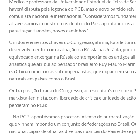
Médica e professora da Universidade Estadual de Feira de Sa
haverá disputa pela legenda do PCB, mas o novo partido reiv
comunista nacional e internacional. “Consideramos fundament
atravessamos e construímos dentro do País, apontando os ace
para traçar, também, novos caminhos”.
Um dos elementos chaves do Congresso, afirma, foi a leitura 
desenvolvimento, com a atuação da Rússia na Ucrânia, por e
equivocado enxergar na Rússia contemporânea os antigos ali
analítica que atribui ao pensador brasileiro Ruy Mauro Marini
e a China como forças sub-imperialistas, que expandem seu c
naturais em países como o Brasil.
Outra posição tirada do Congresso, acrescenta, é a de que o P
marxista-leninista, com liberdade de crítica e unidade de açã
perderam no PCB:
– No PCB, apontávamos processo intenso de burocratização, co
que vinham impondo um conjunto de federações no Brasil. Ou
nacional, capaz de olhar as diversas nuances do País e de se