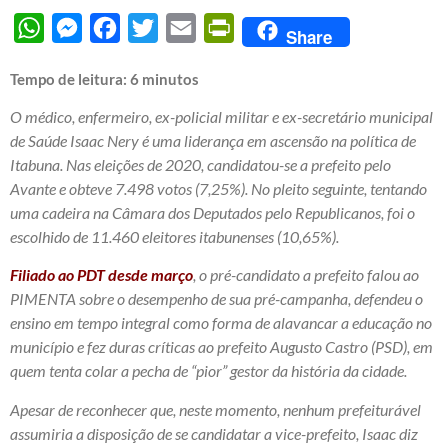
WhatsApp
Messenger
Facebook
Twitter
Email
PrintFriendly
Share
Tempo de leitura:
6
minutos
O médico, enfermeiro, ex-policial militar e ex-secretário municipal
de Saúde Isaac Nery é uma liderança em ascensão na política de
Itabuna. Nas eleições de 2020, candidatou-se a prefeito pelo
Avante e obteve 7.498 votos (7,25%). No pleito seguinte, tentando
uma cadeira na Câmara dos Deputados pelo Republicanos, foi o
escolhido de 11.460 eleitores itabunenses (10,65%).
Filiado ao PDT desde março
, o
pré-candidato a prefeito falou ao
PIMENTA sobre o desempenho de sua pré-campanha, defendeu o
ensino em tempo integral como forma de alavancar a educação no
município e fez duras críticas ao prefeito Augusto Castro (PSD), em
quem tenta colar a pecha de “pior” gestor da história da cidade.
Apesar de reconhecer que, neste momento, nenhum prefeiturável
assumiria a disposição de se candidatar a vice-prefeito, Isaac diz