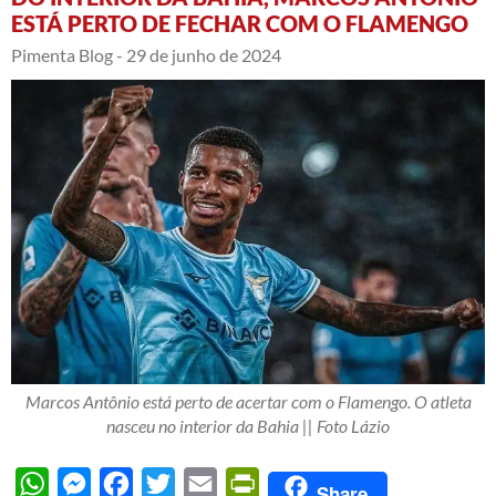
ESTÁ PERTO DE FECHAR COM O FLAMENGO
Pimenta Blog -
29 de junho de 2024
Marcos Antônio está perto de acertar com o Flamengo. O atleta
nasceu no interior da Bahia || Foto Lázio
WhatsApp
Messenger
Facebook
Twitter
Email
PrintFriendly
Share