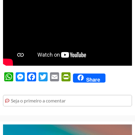
WhatsApp
Messenger
Facebook
Twitter
Email
PrintFriendly
Share
Seja o primeiro a comentar