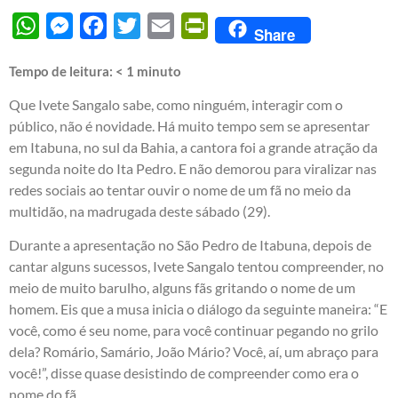
WhatsApp
Messenger
Facebook
Twitter
Email
PrintFriendly
Share
Tempo de leitura:
< 1
minuto
Que Ivete Sangalo sabe, como ninguém, interagir com o
público, não é novidade. Há muito tempo sem se apresentar
em Itabuna, no sul da Bahia, a cantora foi a grande atração da
segunda noite do Ita Pedro. E não demorou para viralizar nas
redes sociais ao tentar ouvir o nome de um fã no meio da
multidão, na madrugada deste sábado (29).
Durante a apresentação no São Pedro de Itabuna, depois de
cantar alguns sucessos, Ivete Sangalo tentou compreender, no
meio de muito barulho, alguns fãs gritando o nome de um
homem. Eis que a musa inicia o diálogo da seguinte maneira: “E
você, como é seu nome, para você continuar pegando no grilo
dela? Romário, Samário, João Mário? Você, aí, um abraço para
você!”, disse quase desistindo de compreender como era o
nome do fã.