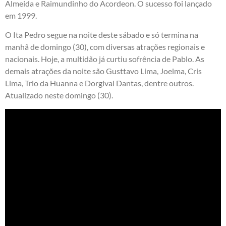
Almeida e Raimundinho do Acordeon. O sucesso foi lançado
em 1999.
O Ita Pedro segue na noite deste sábado e só termina na
manhã de domingo (30), com diversas atrações regionais e
nacionais. Hoje, a multidão já curtiu sofrência de Pablo. As
demais atrações da noite são Gusttavo Lima, Joelma, Cris
Lima, Trio da Huanna e Dorgival Dantas, dentre outros.
Atualizado neste domingo (30).