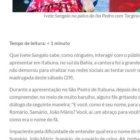
Ivete Sangalo no palco do Ita Pedro com Targin
Tempo de leitura:
< 1
minuto
Que Ivete Sangalo sabe, como ninguém, interagir com o públi
apresentar em Itabuna, no sul da Bahia, a cantora foi a grand
não demorou para viralizar nas redes sociais ao tentar ouvir
madrugada deste sábado (29).
Durante a apresentação no São Pedro de Itabuna, depois de c
compreender, no meio de muito barulho, alguns fãs gritando 
diálogo da seguinte maneira: “E você, como é seu nome, para 
Romário, Samário, João Mário? Você, aí, um abraço para você
como era o nome do fã.
Impaciente pela dificuldade de entender qual era o nome do 
Sumário, João Mário, Sumário, de sumário de urina. Ah, tenh