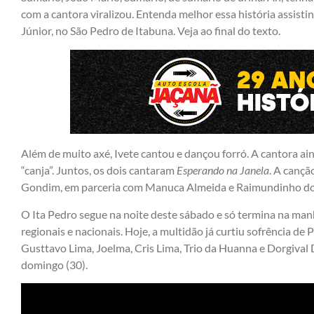
com a cantora viralizou. Entenda melhor essa história assist
Júnior, no São Pedro de Itabuna. Veja ao final do texto.
Além de muito axé, Ivete cantou e dançou forró. A cantora 
“canja”. Juntos, os dois cantaram
Esperando na Janela
. A cançã
Gondim, em parceria com Manuca Almeida e Raimundinho do 
O Ita Pedro segue na noite deste sábado e só termina na man
regionais e nacionais. Hoje, a multidão já curtiu sofrência de
Gusttavo Lima, Joelma, Cris Lima, Trio da Huanna e Dorgival 
domingo (30).