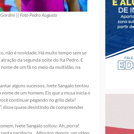
o Gordim || Foto Pedro Augusto
co, não é novidade. Há muito tempo sem se
e atração da segunda noite do Ita Pedro. E
 o nome de um fã no meio da multidão, na
antar alguns sucessos, Ivete Sangalo tentou
o nome de um homem. Eis que a musa inicia o
você continuar pegando no grilo dela?
!”, disse quase desistindo de compreender
homem, Ivete Sangalo soltou: Ah, porra!
a santa paciência… Minutos depois, um vídeo