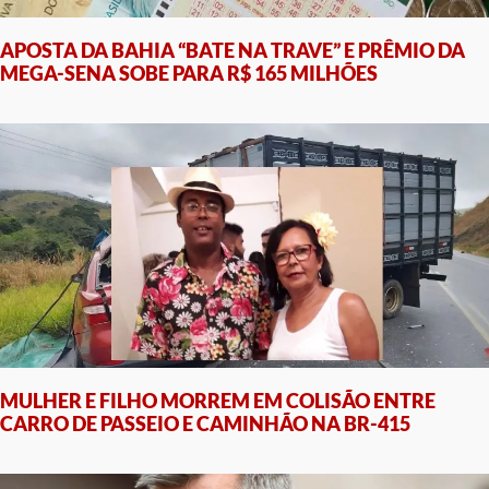
APOSTA DA BAHIA “BATE NA TRAVE” E PRÊMIO DA
MEGA-SENA SOBE PARA R$ 165 MILHÕES
MULHER E FILHO MORREM EM COLISÃO ENTRE
CARRO DE PASSEIO E CAMINHÃO NA BR-415