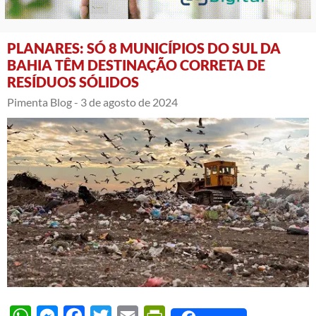
PLANARES: SÓ 8 MUNICÍPIOS DO SUL DA
BAHIA TÊM DESTINAÇÃO CORRETA DE
RESÍDUOS SÓLIDOS
Pimenta Blog -
3 de agosto de 2024
WhatsApp
Messenger
Facebook
Twitter
Email
PrintFriendly