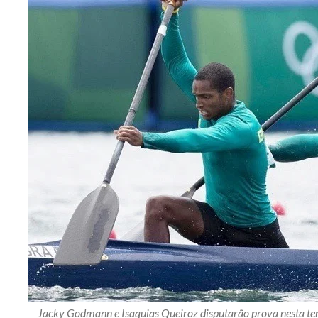
Jacky Godmann e Isaquias Queiroz disputarão prova nesta te