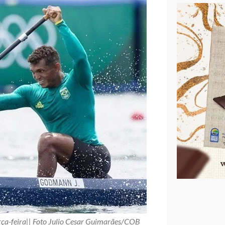
rça-feira|| Foto Julio Cesar Guimarães/COB