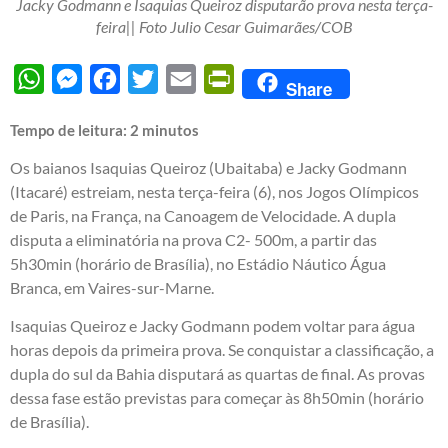
Jacky Godmann e Isaquias Queiroz disputarão prova nesta terça-
feira|| Foto Julio Cesar Guimarães/COB
WhatsApp
Messenger
Facebook
Twitter
Email
PrintFriendly
Share
Tempo de leitura:
2
minutos
Os baianos Isaquias Queiroz (Ubaitaba) e Jacky Godmann
(Itacaré) estreiam, nesta terça-feira (6), nos Jogos Olímpicos
de Paris, na França, na Canoagem de Velocidade. A dupla
disputa a eliminatória na prova C2- 500m, a partir das
5h30min (horário de Brasília), no Estádio Náutico Água
Branca, em Vaires-sur-Marne.
Isaquias Queiroz e Jacky Godmann podem voltar para água
horas depois da primeira prova. Se conquistar a classificação, a
dupla do sul da Bahia disputará as quartas de final. As provas
dessa fase estão previstas para começar às 8h50min (horário
de Brasília).