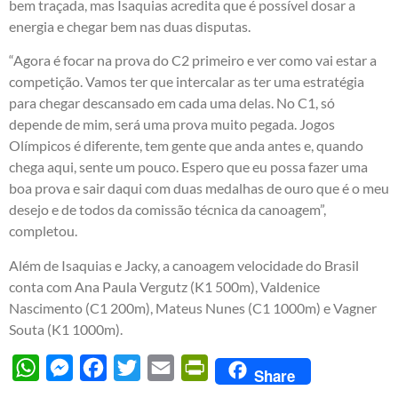
bem traçada, mas Isaquias acredita que é possível dosar a
energia e chegar bem nas duas disputas.
“Agora é focar na prova do C2 primeiro e ver como vai estar a
competição. Vamos ter que intercalar as ter uma estratégia
para chegar descansado em cada uma delas. No C1, só
depende de mim, será uma prova muito pegada. Jogos
Olímpicos é diferente, tem gente que anda antes e, quando
chega aqui, sente um pouco. Espero que eu possa fazer uma
boa prova e sair daqui com duas medalhas de ouro que é o meu
desejo e de todos da comissão técnica da canoagem”,
completou.
Além de Isaquias e Jacky, a canoagem velocidade do Brasil
conta com Ana Paula Vergutz (K1 500m), Valdenice
Nascimento (C1 200m), Mateus Nunes (C1 1000m) e Vagner
Souta (K1 1000m).
WhatsApp
Messenger
Facebook
Twitter
Email
PrintFriendly
Share