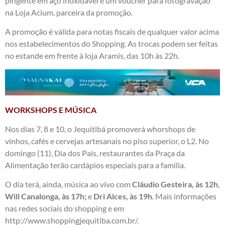
pingente em aço inoxidável e um voucher para fotogravação
na Loja Acium, parceira da promoção.
A promoção é válida para notas fiscais de qualquer valor acima
nos estabelecimentos do Shopping. As trocas podem ser feitas
no estande em frente à loja Aramis, das 10h às 22h.
WORKSHOPS E MÚSICA
Nos dias 7, 8 e 10, o Jequitibá promoverá whorshops de
vinhos, cafés e cervejas artesanais no piso superior, o L2. No
domingo (11), Dia dos Pais, restaurantes da Praça da
Alimentação terão cardápios especiais para a família.
O dia terá, ainda, música ao vivo com
Cláudio Gesteira, às 12h
,
Will Canalonga, às 17h;
e
Dri Alces, às 19h
. Mais informações
nas redes sociais do shopping e em
http://www.shoppingjequitiba.com.br/
.