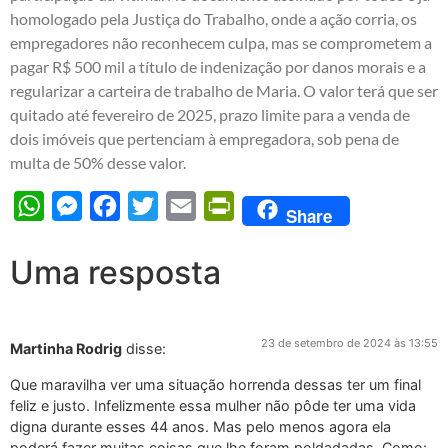
homologado pela Justiça do Trabalho, onde a ação corria, os
empregadores não reconhecem culpa, mas se comprometem a
pagar R$ 500 mil a título de indenização por danos morais e a
regularizar a carteira de trabalho de Maria. O valor terá que ser
quitado até fevereiro de 2025, prazo limite para a venda de
dois imóveis que pertenciam à empregadora, sob pena de
multa de 50% desse valor.
WhatsApp
Messenger
Facebook
Twitter
Email
PrintFriendly
Share
Uma resposta
23 de setembro de 2024 às 13:55
Martinha Rodrig
disse:
Que maravilha ver uma situação horrenda dessas ter um final
feliz e justo. Infelizmente essa mulher não pôde ter uma vida
digna durante esses 44 anos. Mas pelo menos agora ela
poderá fazer muitas coisas que lhe foram poldadadas. Como: