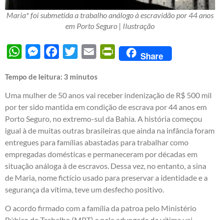
Maria* foi submetida a trabalho análogo à escravidão por 44 anos
em Porto Seguro | Ilustração
WhatsApp
Messenger
Facebook
Twitter
Email
PrintFriendly
Share
Tempo de leitura:
3
minutos
Uma mulher de 50 anos vai receber indenização de R$ 500 mil
por ter sido mantida em condição de escrava por 44 anos em
Porto Seguro, no extremo-sul da Bahia. A história começou
igual à de muitas outras brasileiras que ainda na infância foram
entregues para famílias abastadas para trabalhar como
empregadas domésticas e permaneceram por décadas em
situação análoga à de escravos. Dessa vez, no entanto, a sina
de Maria, nome fictício usado para preservar a identidade e a
segurança da vítima, teve um desfecho positivo.
O acordo firmado com a família da patroa pelo Ministério
Púbico do Trabalho (MPT) e pela advogada da vítima vai