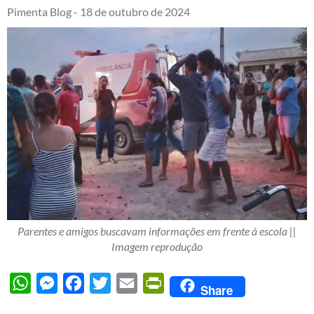
Pimenta Blog -
18 de outubro de 2024
Parentes e amigos buscavam informações em frente à escola ||
Imagem reprodução
WhatsApp
Messenger
Facebook
Twitter
Email
PrintFriendly
Share