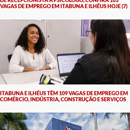
DE RECEPCIONISTA A PSICÓLOGO, CONFIRA 103
VAGAS DE EMPREGO EM ITABUNA E ILHÉUS HOJE (7)
ITABUNA E ILHÉUS TÊM 109 VAGAS DE EMPREGO EM
COMÉRCIO, INDÚSTRIA, CONSTRUÇÃO E SERVIÇOS