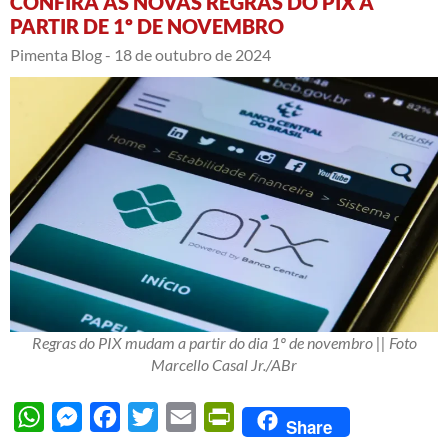
CONFIRA AS NOVAS REGRAS DO PIX A
PARTIR DE 1º DE NOVEMBRO
Pimenta Blog -
18 de outubro de 2024
Regras do PIX mudam a partir do dia 1º de novembro || Foto
Marcello Casal Jr./ABr
WhatsApp
Messenger
Facebook
Twitter
Email
PrintFriendly
Share