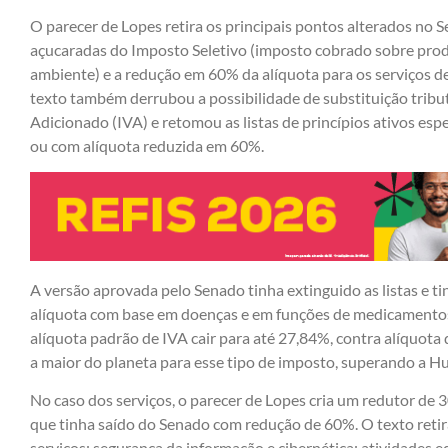
O parecer de Lopes retira os principais pontos alterados no 
açucaradas do Imposto Seletivo (imposto cobrado sobre pro
ambiente) e a redução em 60% da alíquota para os serviços d
texto também derrubou a possibilidade de substituição tribu
Adicionado (IVA) e retomou as listas de princípios ativos es
ou com alíquota reduzida em 60%.
A versão aprovada pelo Senado tinha extinguido as listas e ti
alíquota com base em doenças e em funções de medicamentos
alíquota padrão de IVA cair para até 27,84%, contra alíquot
a maior do planeta para esse tipo de imposto, superando a Hu
No caso dos serviços, o parecer de Lopes cria um redutor de 3
que tinha saído do Senado com redução de 60%. O texto retir
serviços: segurança da informação e cibernética; atividades