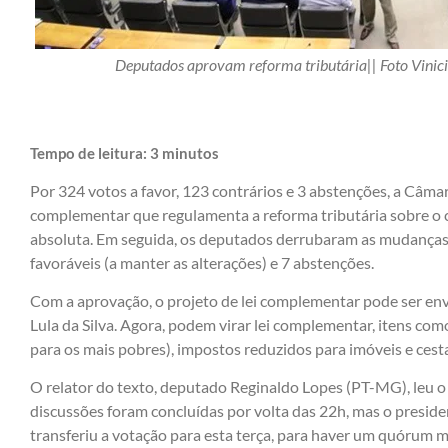
Deputados aprovam reforma tributária|| Foto Vini
Tempo de leitura:
3
minutos
Por 324 votos a favor, 123 contrários e 3 abstenções, a Câma
complementar que regulamenta a reforma tributária sobre o 
absoluta. Em seguida, os deputados derrubaram as mudanças
favoráveis (a manter as alterações) e 7 abstenções.
Com a aprovação, o projeto de lei complementar pode ser env
Lula da Silva. Agora, podem virar lei complementar, itens co
para os mais pobres), impostos reduzidos para imóveis e cesta
O relator do texto, deputado Reginaldo Lopes (PT-MG), leu o r
discussões foram concluídas por volta das 22h, mas o presid
transferiu a votação para esta terça, para haver um quórum ma