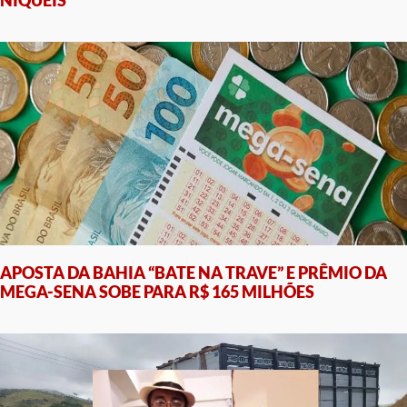
NÍQUEIS
APOSTA DA BAHIA “BATE NA TRAVE” E PRÊMIO DA
MEGA-SENA SOBE PARA R$ 165 MILHÕES