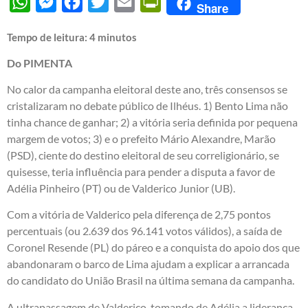
WhatsApp
Messenger
Facebook
Twitter
Email
PrintFriendly
Share
Tempo de leitura:
4
minutos
Do PIMENTA
No calor da campanha eleitoral deste ano, três consensos se
cristalizaram no debate público de Ilhéus. 1) Bento Lima não
tinha chance de ganhar; 2) a vitória seria definida por pequena
margem de votos; 3) e o prefeito Mário Alexandre, Marão
(PSD), ciente do destino eleitoral de seu correligionário, se
quisesse, teria influência para pender a disputa a favor de
Adélia Pinheiro (PT) ou de Valderico Junior (UB).
Com a vitória de Valderico pela diferença de 2,75 pontos
percentuais (ou 2.639 dos 96.141 votos válidos), a saída de
Coronel Resende (PL) do páreo e a conquista do apoio dos que
abandonaram o barco de Lima ajudam a explicar a arrancada
do candidato do União Brasil na última semana da campanha.
A ultrapassagem de Valderico, tomando de Adélia a liderança