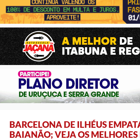
BARCELONA DE ILHÉUS EMPAT
BAIANÃO; VEJA OS MELHORE