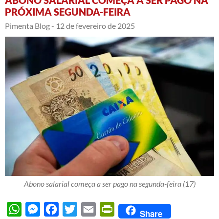
ABONO SALARIAL COMEÇA A SER PAGO NA
PRÓXIMA SEGUNDA-FEIRA
Pimenta Blog -
12 de fevereiro de 2025
Abono salarial começa a ser pago na segunda-feira (17)
WhatsApp
Messenger
Facebook
Twitter
Email
PrintFriendly
Share