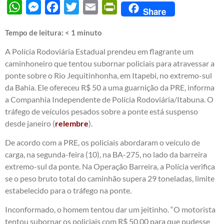
WhatsApp
Messenger
Facebook
Twitter
Email
PrintFriendly
Share
Tempo de leitura:
< 1
minuto
A Polícia Rodoviária Estadual prendeu em flagrante um
caminhoneiro que tentou subornar policiais para atravessar a
ponte sobre o Rio Jequitinhonha, em Itapebi, no extremo-sul
da Bahia. Ele ofereceu R$ 50 a uma guarnição da PRE, informa
a Companhia Independente de Polícia Rodoviária/Itabuna. O
tráfego de veículos pesados sobre a ponte está suspenso
desde janeiro (
relembre
).
De acordo com a PRE, os policiais abordaram o veículo de
carga, na segunda-feira (10), na BA-275, no lado da barreira
extremo-sul da ponte. Na Operação Barreira, a Polícia verifica
se o peso bruto total do caminhão supera 29 toneladas, limite
estabelecido para o tráfego na ponte.
Inconformado, o homem tentou dar um jeitinho. “O motorista
tentou subornar os policiais com R$ 50,00 para que pudesse