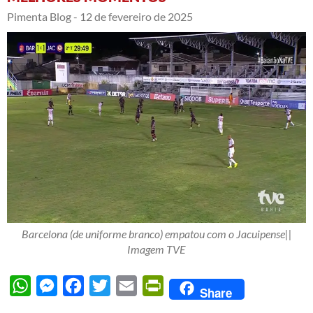
Pimenta Blog -
12 de fevereiro de 2025
Barcelona (de uniforme branco) empatou com o Jacuipense||
Imagem TVE
WhatsApp
Messenger
Facebook
Twitter
Email
PrintFriendly
Share