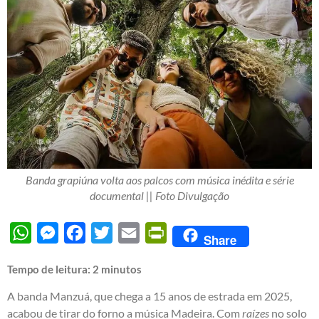
Banda grapiúna volta aos palcos com música inédita e série
documental || Foto Divulgação
WhatsApp
Messenger
Facebook
Twitter
Email
PrintFriendly
Share
Tempo de leitura:
2
minutos
A banda Manzuá, que chega a 15 anos de estrada em 2025,
acabou de tirar do forno a música Madeira. Com
raízes
no solo