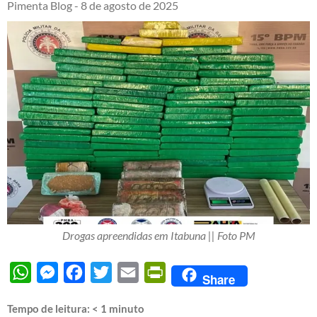
Pimenta Blog -
8 de agosto de 2025
Drogas apreendidas em Itabuna || Foto PM
WhatsApp
Messenger
Facebook
Twitter
Email
PrintFriendly
Share
Tempo de leitura:
< 1
minuto