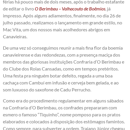
férias há pouco mais de dois meses, após o trabalho estafante
de editar o livro
O Berimbau – Valhacouto de Boêmios
, já
impresso. Após alguns adiamentos, finalmente, no dia 26 de
julho passado, realizamos o lançamento em grande estilo, no
Mac Vita, um dos nossos mais acolhedores abrigos em
Canavieiras.
De uma vez só conseguimos reunir a mais fina flor da boemia
canavieirense e das redondezas, com a presença maciça dos
membros das gloriosas instituições Confraria d’O Berimbau e
do Clube dos Rolas Cansadas, como em tempos pretéritos.
Uma festa pra ninguém botar defeito, regada a uma boa
cachaça com Cambuí em infusão e cerveja bem gelada, e ao
som luxuoso do saxofone de Cadu Perrucho.
Como era do procedimento regulamentar em alguns sábados
na Confraria d’O Berimbau, os confrades prepararam com
esmero o famoso “Tiquinho”, nome pomposo para os pratos
elaborados e colocados à disposição dos estômagos famintos.
Como sempre, para subverter a ordem, Trajano Júnior chegou