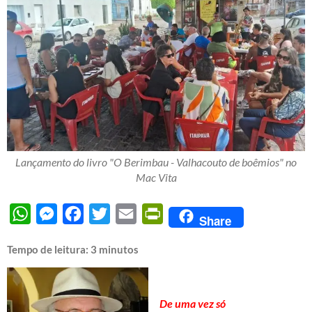
Lançamento do livro "O Berimbau - Valhacouto de boêmios" no
Mac Vita
WhatsApp
Messenger
Facebook
Twitter
Email
PrintFriendly
Share
Tempo de leitura:
3
minutos
De uma vez só