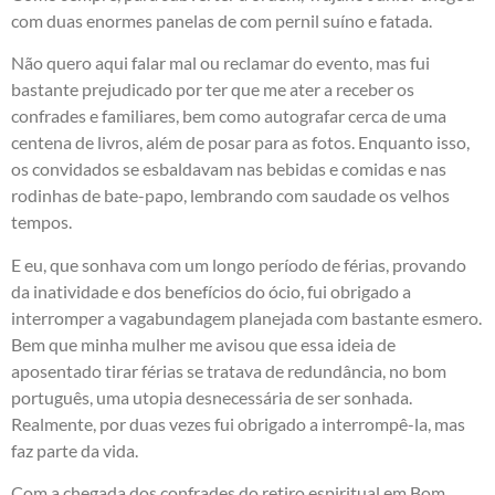
com duas enormes panelas de com pernil suíno e fatada.
Não quero aqui falar mal ou reclamar do evento, mas fui
bastante prejudicado por ter que me ater a receber os
confrades e familiares, bem como autografar cerca de uma
centena de livros, além de posar para as fotos. Enquanto isso,
os convidados se esbaldavam nas bebidas e comidas e nas
rodinhas de bate-papo, lembrando com saudade os velhos
tempos.
E eu, que sonhava com um longo período de férias, provando
da inatividade e dos benefícios do ócio, fui obrigado a
interromper a vagabundagem planejada com bastante esmero.
Bem que minha mulher me avisou que essa ideia de
aposentado tirar férias se tratava de redundância, no bom
português, uma utopia desnecessária de ser sonhada.
Realmente, por duas vezes fui obrigado a interrompê-la, mas
faz parte da vida.
Com a chegada dos confrades do retiro espiritual em Bom