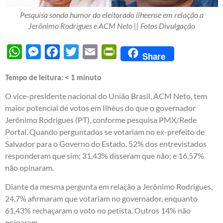
Pesquisa sonda humor do eleitorado ilheense em relação a
Jerônimo Rodrigues e ACM Neto || Fotos Divulgação
WhatsApp
Messenger
Facebook
Twitter
Email
PrintFriendly
Share
Tempo de leitura:
< 1
minuto
O vice-presidente nacional do União Brasil, ACM Neto, tem
maior potencial de votos em Ilhéus do que o governador
Jerônimo Rodrigues (PT), conforme pesquisa PMX/Rede
Portal. Quando perguntados se votariam no ex-prefeito de
Salvador para o Governo do Estado, 52% dos entrevistados
responderam que sim; 31,43% disseram que não; e 16,57%
não opinaram.
Diante da mesma pergunta em relação a Jerônimo Rodrigues,
24,7% afirmaram que votariam no governador, enquanto
61,43% rechaçaram o voto no petista. Outros 14% não
opinaram.