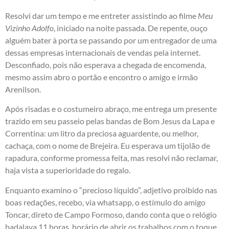
Resolvi dar um tempo e me entreter assistindo ao filme
Meu
Vizinho Adolfo
, iniciado na noite passada. De repente, ouço
alguém bater à porta se passando por um entregador de uma
dessas empresas internacionais de vendas pela internet.
Desconfiado, pois não esperava a chegada de encomenda,
mesmo assim abro o portão e encontro o amigo e irmão
Arenilson.
Após risadas e o costumeiro abraço, me entrega um presente
trazido em seu passeio pelas bandas de Bom Jesus da Lapa e
Correntina: um litro da preciosa aguardente, ou melhor,
cachaça, com o nome de Brejeira. Eu esperava um tijolão de
rapadura, conforme promessa feita, mas resolvi não reclamar,
haja vista a superioridade do regalo.
Enquanto examino o “precioso líquido”, adjetivo proibido nas
boas redações, recebo, via whatsapp, o estímulo do amigo
Toncar, direto de Campo Formoso, dando conta que o relógio
badalava 11 horas, horário de abrir os trabalhos com o toque