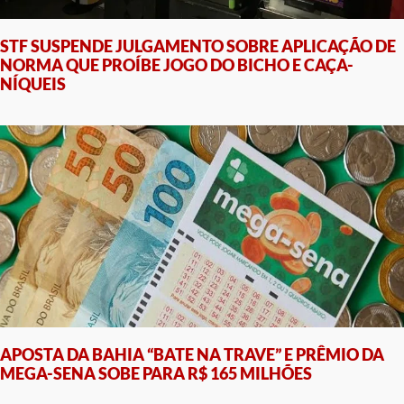
STF SUSPENDE JULGAMENTO SOBRE APLICAÇÃO DE
NORMA QUE PROÍBE JOGO DO BICHO E CAÇA-
NÍQUEIS
APOSTA DA BAHIA “BATE NA TRAVE” E PRÊMIO DA
MEGA-SENA SOBE PARA R$ 165 MILHÕES