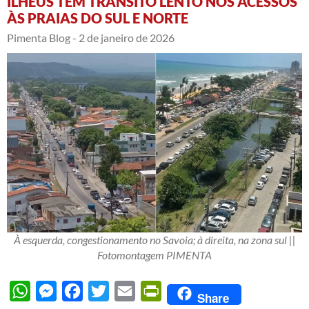
ILHÉUS TEM TRÂNSITO LENTO NOS ACESSOS
ÀS PRAIAS DO SUL E NORTE
Pimenta Blog -
2 de janeiro de 2026
À esquerda, congestionamento no Savoia; à direita, na zona sul ||
Fotomontagem PIMENTA
WhatsApp
Messenger
Facebook
Twitter
Email
PrintFriendly
Share