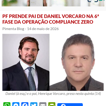
PF PRENDE PAI DE DANIEL VORCARO NA 6ª
FASE DA OPERAÇÃO COMPLIANCE ZERO
Pimenta Blog -
14 de maio de 2026
Daniel (à esq.) e o pai, Henrique Vorcaro, preso nesta quinta (14)
WhatsApp
Messenger
Facebook
Twitter
Email
PrintFriendly