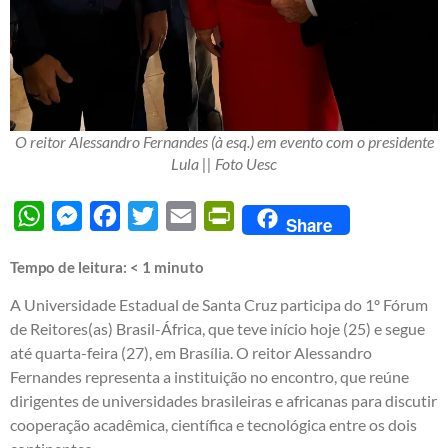
O reitor Alessandro Fernandes (à esq.) em evento com o presidente
Lula || Foto Uesc
WhatsApp
Messenger
Facebook
Twitter
Email
PrintFriendly
Share
Tempo de leitura:
< 1
minuto
A Universidade Estadual de Santa Cruz participa do 1º Fórum
de Reitores(as) Brasil-África, que teve início hoje (25) e segue
até quarta-feira (27), em Brasília. O reitor Alessandro
Fernandes representa a instituição no encontro, que reúne
dirigentes de universidades brasileiras e africanas para discutir
cooperação acadêmica, científica e tecnológica entre os dois