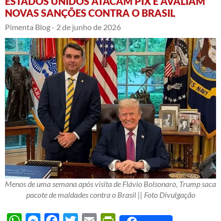
ESTADOS UNIDOS ATACAM PIX E AVALIAM
NOVAS SANÇÕES CONTRA O BRASIL
Pimenta Blog -
2 de junho de 2026
Menos de uma semana após visita de Flávio Bolsonaro, Trump saca
pacote de maldades contra o Brasil || Foto Divulgação
WhatsApp
Messenger
Facebook
Twitter
Email
PrintFriendly