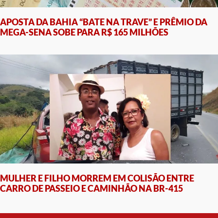
APOSTA DA BAHIA “BATE NA TRAVE” E PRÊMIO DA
MEGA-SENA SOBE PARA R$ 165 MILHÕES
MULHER E FILHO MORREM EM COLISÃO ENTRE
CARRO DE PASSEIO E CAMINHÃO NA BR-415